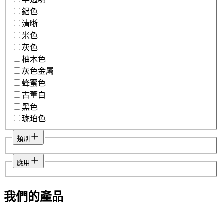
鋁色
清晰
米色
灰色
柚木色
灰色金屬
蜂蜜色
古董白
黑色
琥珀色
類別
應用
我們的產品